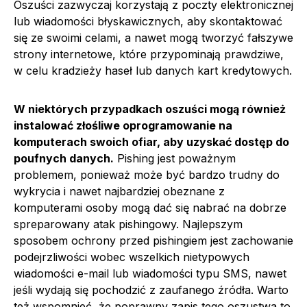
Oszuści zazwyczaj korzystają z poczty elektronicznej
lub wiadomości błyskawicznych, aby skontaktować
się ze swoimi celami, a nawet mogą tworzyć fałszywe
strony internetowe, które przypominają prawdziwe,
w celu kradzieży haseł lub danych kart kredytowych.
W niektórych przypadkach oszuści mogą również
instalować złośliwe oprogramowanie na
komputerach swoich ofiar, aby uzyskać dostęp do
poufnych danych.
Pishing jest poważnym
problemem, ponieważ może być bardzo trudny do
wykrycia i nawet najbardziej obeznane z
komputerami osoby mogą dać się nabrać na dobrze
spreparowany atak pishingowy. Najlepszym
sposobem ochrony przed pishingiem jest zachowanie
podejrzliwości wobec wszelkich nietypowych
wiadomości e-mail lub wiadomości typu SMS, nawet
jeśli wydają się pochodzić z zaufanego źródła. Warto
też wspomnieć, że poprawny zapis tego oszustwa to