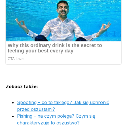
Zobacz także:
Spoofing – co to takiego? Jak się uchronić
przed oszustami?
Pishing – na czym polega? Czym się
charakteryzuje to oszustwo?