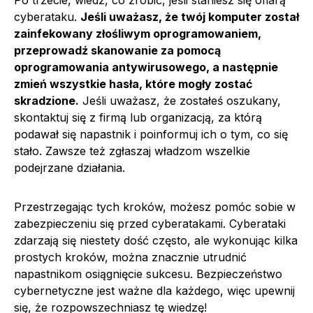
Po trzecie, wiedz, co zrobić, jeśli staniesz się ofiarą
cyberataku.
Jeśli uważasz, że twój komputer został
zainfekowany złośliwym oprogramowaniem,
przeprowadź skanowanie za pomocą
oprogramowania antywirusowego, a następnie
zmień wszystkie hasła, które mogły zostać
skradzione.
Jeśli uważasz, że zostałeś oszukany,
skontaktuj się z firmą lub organizacją, za którą
podawał się napastnik i poinformuj ich o tym, co się
stało. Zawsze też zgłaszaj władzom wszelkie
podejrzane działania.
Przestrzegając tych kroków, możesz pomóc sobie w
zabezpieczeniu się przed cyberatakami. Cyberataki
zdarzają się niestety dość często, ale wykonując kilka
prostych kroków, można znacznie utrudnić
napastnikom osiągnięcie sukcesu. Bezpieczeństwo
cybernetyczne jest ważne dla każdego, więc upewnij
się, że rozpowszechniasz tę wiedzę!