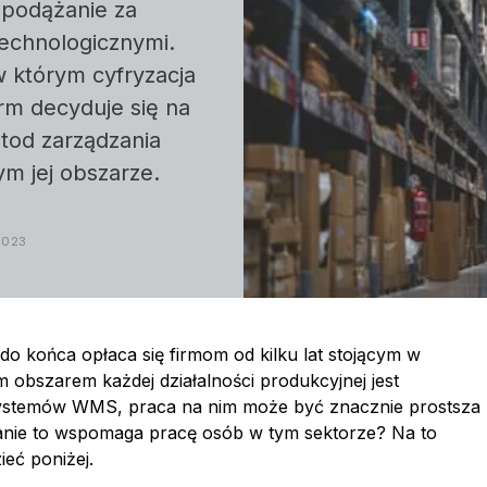
h podążanie za
echnologicznymi.
 którym cyfryzacja
irm decyduje się na
tod zarządzania
ym jej obszarze.
2023
o końca opłaca się firmom od kilku lat stojącym w
 obszarem każdej działalności produkcyjnej jest
systemów WMS, praca na nim może być znacznie prostsza
anie to wspomaga pracę osób w tym sektorze? Na to
eć poniżej.