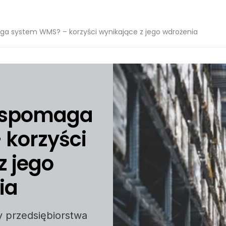
a system WMS? – korzyści wynikające z jego wdrożenia
 wspomaga
korzyści
z jego
ia
y przedsiębiorstwa