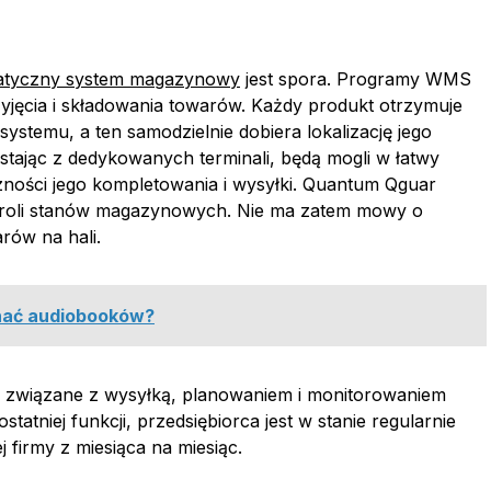
atyczny system magazynowy
jest spora. Programy WMS
zyjęcia i składowania towarów. Każdy produkt otrzymuje
o systemu, a ten samodzielnie dobiera lokalizację jego
tając z dedykowanych terminali, będą mogli w łatwy
zności jego kompletowania i wysyłki. Quantum Qguar
troli stanów magazynowych. Nie ma zatem mowy o
rów na hali.
chać audiobooków?
y związane z wysyłką, planowaniem i monitorowaniem
tatniej funkcji, przedsiębiorca jest w stanie regularnie
firmy z miesiąca na miesiąc.