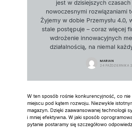
jest w dzisiejszych czasac
nowoczesnymi rozwiązaniami t
Żyjemy w dobie Przemysłu 4.0, w
stale postępuje – coraz więcej f
wdrożenie innowacyjnych me
działalnością, na niemal każd
MARIAN
24 PAŹDZIERNIKA 
W ten sposób rośnie konkurencyjność, co nie d
miejscu pod kątem rozwoju. Niezwykle istotnym
magazyn. Dzięki zaawansowanej technologii 
i mniej efektywna. W jaki sposób oprogramow
pytanie postaramy się szczegółowo odpowiedzi