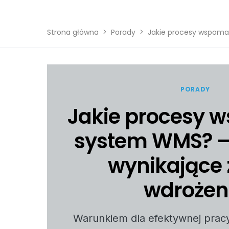
Strona główna
Porady
Jakie procesy wspomag
PORADY
Jakie procesy
system WMS? – 
wynikające 
wdrożen
Warunkiem dla efektywnej prac