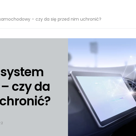
samochodowy – czy da się przed nim uchronić?
 system
– czy da
uchronić?
22